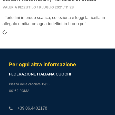
VALERIA PIZZUTILO
9 LUGLIO 2021
11:28
Tortellini in brodo scarica, colleziona e leggi la ricetta in
allegato emilia-romagna-tortellini-in-brodo.pdf
Per ogni altra informazione
FEDERAZIONE ITALIANA CUOCHI
Piazza delle crociate 15/16
00162 ROMA
+39.06.4402178