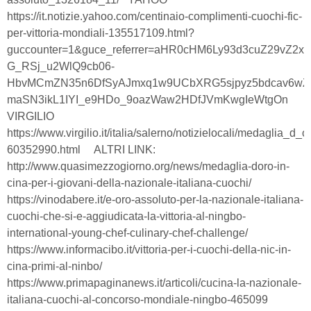
https://it.notizie.yahoo.com/centinaio-complimenti-cuochi-fic-
per-vittoria-mondiali-135517109.html?
guccounter=1&guce_referrer=aHR0cHM6Ly93d3cuZ29vZ2x
G_RSj_u2WlQ9cb06-
HbvMCmZN35n6DfSyAJmxq1w9UCbXRG5sjpyz5bdcav6wZN
maSN3ikL1IYI_e9HDo_9oazWaw2HDfJVmKwgIeWtgOn
VIRGILIO
https://www.virgilio.it/italia/salerno/notizielocali/medaglia_
60352990.html ALTRI LINK:
http://www.quasimezzogiorno.org/news/medaglia-doro-in-
cina-per-i-giovani-della-nazionale-italiana-cuochi/
https://vinodabere.it/e-oro-assoluto-per-la-nazionale-italiana-
cuochi-che-si-e-aggiudicata-la-vittoria-al-ningbo-
international-young-chef-culinary-chef-challenge/
https://www.informacibo.it/vittoria-per-i-cuochi-della-nic-in-
cina-primi-al-ninbo/
https://www.primapaginanews.it/articoli/cucina-la-nazionale-
italiana-cuochi-al-concorso-mondiale-ningbo-465099