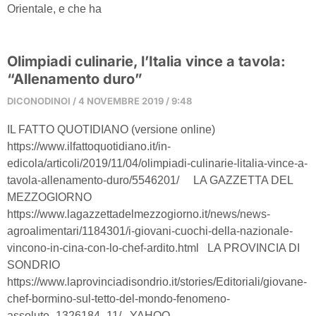
Orientale, e che ha
Olimpiadi culinarie, l’Italia vince a tavola:
“Allenamento duro”
DICONODINOI
4 NOVEMBRE 2019
9:48
IL FATTO QUOTIDIANO (versione online)
https://www.ilfattoquotidiano.it/in-
edicola/articoli/2019/11/04/olimpiadi-culinarie-litalia-vince-a-
tavola-allenamento-duro/5546201/ LA GAZZETTA DEL
MEZZOGIORNO
https://www.lagazzettadelmezzogiorno.it/news/news-
agroalimentari/1184301/i-giovani-cuochi-della-nazionale-
vincono-in-cina-con-lo-chef-ardito.html LA PROVINCIA DI
SONDRIO
https://www.laprovinciadisondrio.it/stories/Editoriali/giovane-
chef-bormino-sul-tetto-del-mondo-fenomeno-
assoluto_1326184_11/ YAHOO