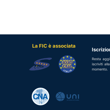
La FIC è associata
Iscrizi
Resta aggio
iscriviti al
momento.