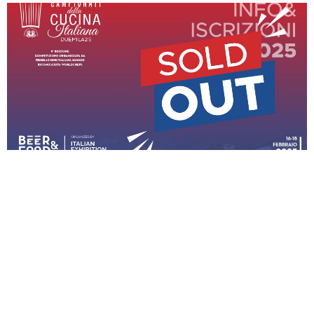
Grande successo!
VALERIA PIZZUTILO
3 GENNAIO 2025
15:31
Tutti esauriti i posti per le gare dell’edizione 2025 dei
Campionati della Cucina Italiana. Quest’anno il sold out è
arrivato in concomitanza della data di scadenza prevista per
le iscrizioni, la richiesta è tale che ci sono concorrenti in lista
d’attesa, veramente un eccellente risultato. Ci vediamo a
Rimini! Campionati della Cucina Italiana 2025 –