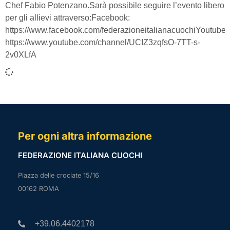
Chef Fabio Potenzano.Sarà possibile seguire l’evento libero
per gli allievi attraverso:Facebook:
https://www.facebook.com/federazioneitalianacuochiYoutube:
https://www.youtube.com/channel/UCIZ3zqfsO-7TT-s-
2v0XLfA
Per ogni altra informazione
FEDERAZIONE ITALIANA CUOCHI
Piazza delle crociate 15/16
00162 ROMA
+39.06.4402178