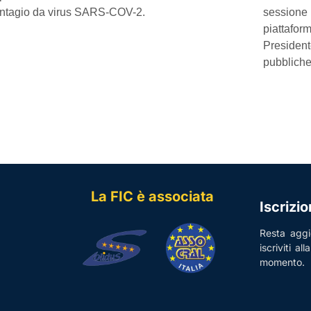
ontagio da virus SARS-COV-2.
sessione n
piattafor
President
pubbliche
La FIC è associata
Iscrizi
Resta aggio
iscriviti al
momento.