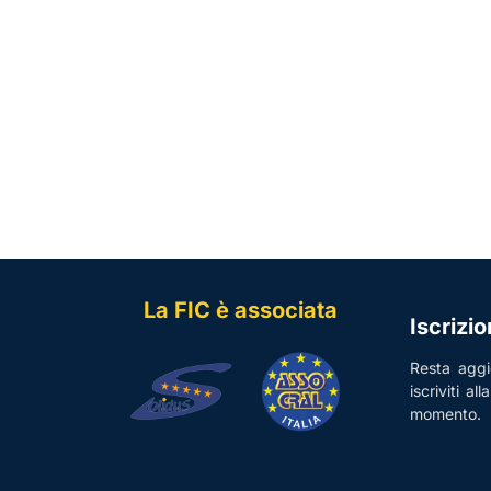
La FIC è associata
Iscrizi
Resta aggio
iscriviti al
momento.