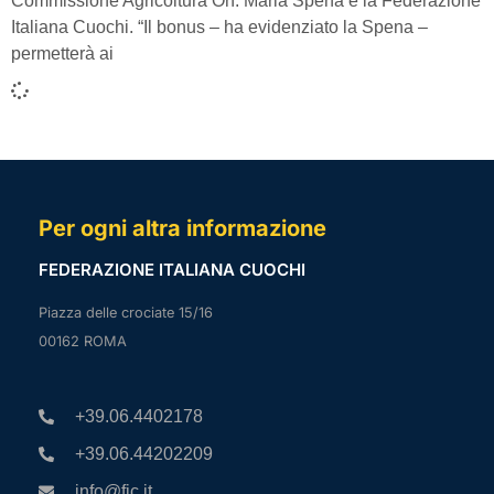
Commissione Agricoltura On. Maria Spena e la Federazione
Italiana Cuochi. “Il bonus – ha evidenziato la Spena –
permetterà ai
Per ogni altra informazione
FEDERAZIONE ITALIANA CUOCHI
Piazza delle crociate 15/16
00162 ROMA
+39.06.4402178
+39.06.44202209
info@fic.it