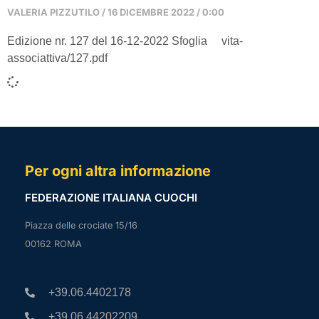
VALERIA PIZZUTILO
16 DICEMBRE 2022
0:00
Edizione nr. 127 del 16-12-2022 Sfoglia vita-
associattiva/127.pdf
Per ogni altra informazione
FEDERAZIONE ITALIANA CUOCHI
Piazza delle crociate 15/16
00162 ROMA
+39.06.4402178
+39.06.44202209