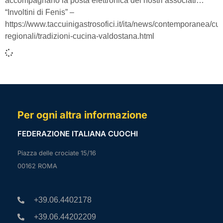
accompagnano la posta elettronica dei nostri associati…
“Involtini di Fenis” –
https://www.taccuinigastrosofici.it/ita/news/contemporanea/cu
regionali/tradizioni-cucina-valdostana.html
Per ogni altra informazione
FEDERAZIONE ITALIANA CUOCHI
Piazza delle crociate 15/16
00162 ROMA
+39.06.4402178
+39.06.44202209