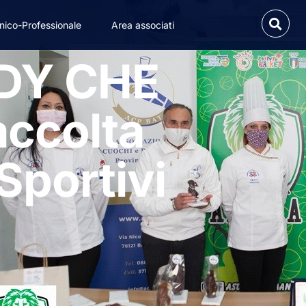
nico-Professionale
Area associati
ADY CHE
accolta
Sportivi