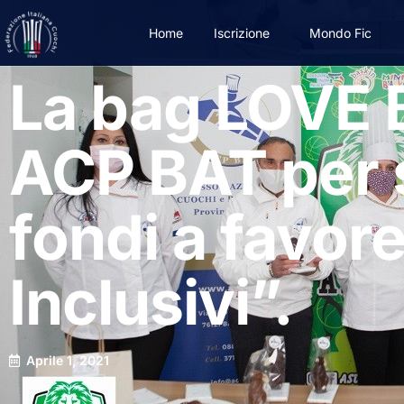
Home
Iscrizione
Mondo Fic
La bag LOVE 
ACP BAT per s
fondi a favore
Inclusivi”.
Aprile 1, 2021