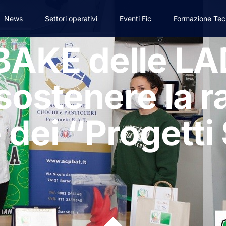
News
Settori operativi
Eventi Fic
Formazione Tec
BAKE delle L
ostenere la r
 dei “Progetti 