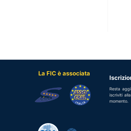
La FIC è associata
Iscrizi
Resta aggio
iscriviti al
momento.