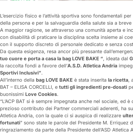
L’esercizio fisico e l’attività sportiva sono fondamentali per
della persona e per la salvaguardia della salute sia a breve
A maggior ragione, se attraverso una comunità aperta e inclu
con disabilità di praticare la disciplina scelta insieme ai coet
con il supporto discreto di personale dedicato e senza costi
Da questa esigenza, resa ancor più pressante dall’emergenza
tuo cuore e porta a casa la bag LOVE BAKE “
, ideata dal
G
la raccolta fondi a favore dell’
A.S.D. Atletica Andria
impegn
Sportivi Inclusivi”
.
All’interno della
bag LOVE BAKE
è stata inserita
la ricetta
, 
BAT – ELISA CORCELLI, e
tutti gli ingredienti pre-dosati
pe
buonissimi
Love Cookies
.
“L’ACP BAT si è sempre impegnata anche nel sociale, ed è c
prezioso contributo dei Partner commerciali aderenti, ha su
Atletica Andria, con la quale ci si auspica di realizzare
ulte
fortunati
” sono state le parole del Presidente M. Erriquez 
ringraziamento da parte della Presidente dell’ASD Atletica A