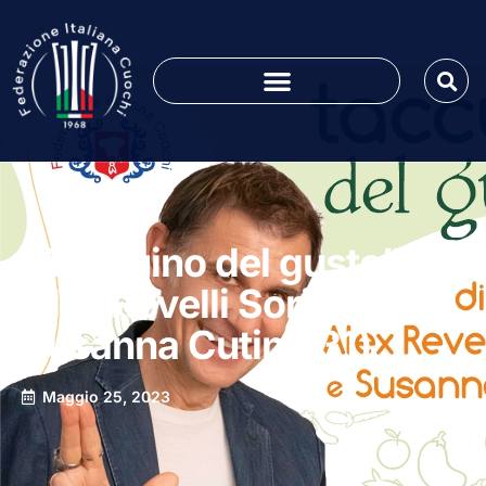
“Taccuino del gusto” di
Alex Revelli Sorini e
Susanna Cutini (31)
Maggio 25, 2023