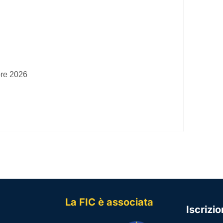
bre 2026
La FIC è associata
Iscrizi