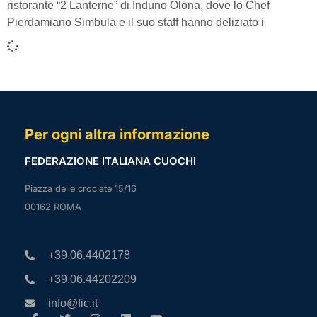
ristorante “2 Lanterne” di Induno Olona, dove lo Chef
Pierdamiano Simbula e il suo staff hanno deliziato i
Per ogni altra informazione
FEDERAZIONE ITALIANA CUOCHI
Piazza delle crociate 15/16
00162 ROMA
+39.06.4402178
+39.06.44202209
info@fic.it