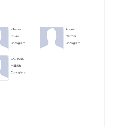
alfonso
Angelo
Russo
Cerroni
Consigliere
Consigliere
GAETANO
MEDURI
Consigliere