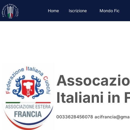
Home
Iscrizione
Mondo Fic
Agosto 3, 2023
Assocazio
Italiani in
0033628456078
acifrancia@gma