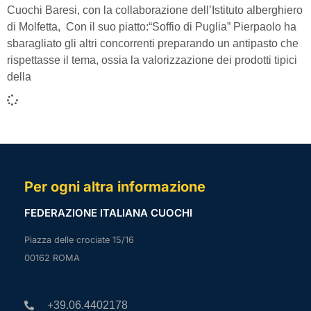
Cuochi Baresi, con la collaborazione dell’Istituto alberghiero
di Molfetta, Con il suo piatto:“Soffio di Puglia” Pierpaolo ha
sbaragliato gli altri concorrenti preparando un antipasto che
rispettasse il tema, ossia la valorizzazione dei prodotti tipici
della
Per ogni altra informazione
FEDERAZIONE ITALIANA CUOCHI
Piazza delle crociate 15/16
00162 ROMA
+39.06.4402178