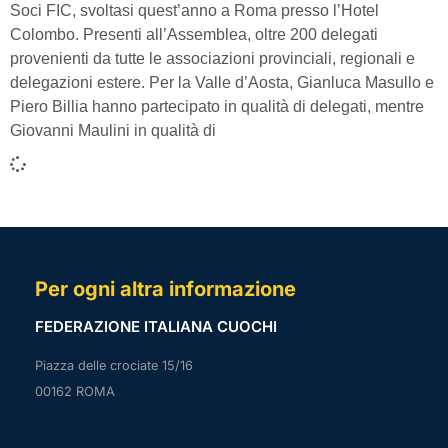
Soci FIC, svoltasi quest’anno a Roma presso l’Hotel
Colombo. Presenti all’Assemblea, oltre 200 delegati
provenienti da tutte le associazioni provinciali, regionali e
delegazioni estere. Per la Valle d’Aosta, Gianluca Masullo e
Piero Billia hanno partecipato in qualità di delegati, mentre
Giovanni Maulini in qualità di
Per ogni altra informazione
FEDERAZIONE ITALIANA CUOCHI
Piazza delle crociate 15/16
00162 ROMA