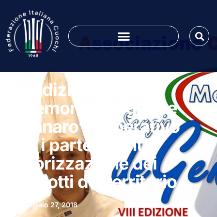
8^ edizione del
“Memorial Sergio De
Gennaro”, imperativo
per i partecipanti
valorizzazione dei
prodotti del territorio
Febbraio 27, 2018