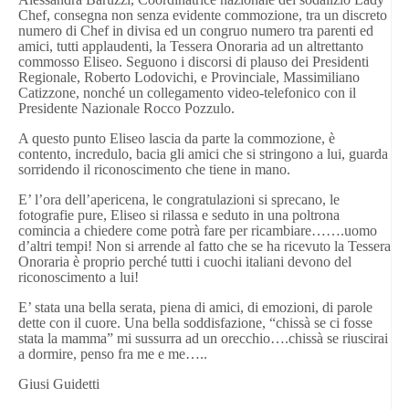
Chef, consegna non senza evidente commozione, tra un discreto
numero di Chef in divisa e
d un congruo
numero tra parenti e
d
amici, tutti applaudenti, la Tessera Onoraria ad un altrettanto
commosso Eliseo. Seguono i discorsi di plauso dei Presidenti
Regionale,
Roberto
Lodovichi, e Provinciale,
Massimiliano
Catizzone, nonché un collegamento video-telefonico con il
Presidente Nazionale Rocco Pozzulo.
A questo punto Eliseo lascia da parte la commozione, è
contento, incredulo, bacia gli amici che si stringono a lui, guarda
sorridendo il riconoscimento che tiene in mano.
E’ l’ora dell’apericena, le congratulazioni si sprecano, le
fotografie pure, Eliseo si rilassa e seduto in una poltrona
comincia a chiedere come potrà fare per ricambiare…….uomo
d’altri tempi! Non si arrende al fatto che se ha ricevuto la Tessera
Onoraria è proprio perché tutti i cuochi italiani devono del
riconoscimento a lui!
E’ stata una bella serata, piena di amici, di emozioni, di parole
dette con il cuore. Una bella soddisfazione, “chissà se ci fosse
stata la mamma” mi sussurra ad un orecchio….chissà se riuscirai
a dormire, penso fra me e me…..
Giusi Guidetti