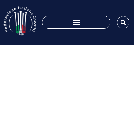
Firenze: Emozioni e
gioia per la consegna
della tessera onoraria
ad Eliseo Guidetti.
Maggio 11, 2018