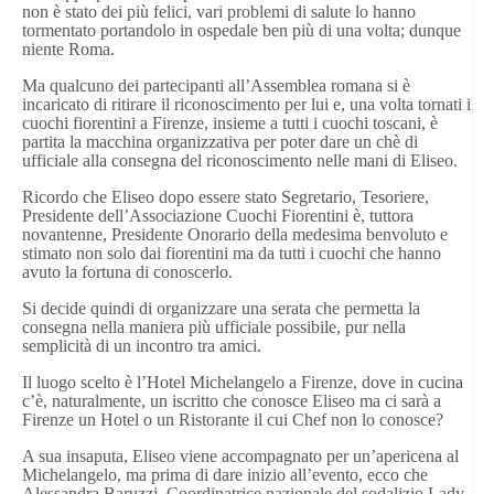
non è stato dei più felici, vari problemi di salute lo hanno
tormentato portandolo in ospedale ben più di una volta; dunque
niente Roma.
Ma qualcuno dei partecipanti all’Assemblea romana si è
incaricato di ritirare il riconoscimento per lui e, una volta tornati i
cuochi fiorentini a Firenze, insieme a tutti i cuochi toscani, è
partita la macchina organizzativa per poter dare un chè di
ufficiale alla consegna del riconoscimento nelle mani di Eliseo.
Ricordo che Eliseo dopo essere stato Segretario, Tesoriere,
Presidente dell’Associazione Cuochi Fiorentini è, tuttora
novantenne, Presidente Onorario della medesima benvoluto e
stimato non solo dai fiorentini ma da tutti i cuochi che hanno
avuto la fortuna di conoscerlo.
Si decide quindi di organizzare una serata che permetta la
consegna nella maniera più ufficiale possibile, pur nella
semplicità di un incontro tra amici.
Il luogo scelto è l’Hotel Michelangelo a Firenze, dove in cucina
c’è, naturalmente, un iscritto che conosce Eliseo ma ci sarà a
Firenze un Hotel o un Ristorante il cui Chef non lo conosce?
A sua insaputa, Eliseo viene accompagnato per un’apericena al
Michelangelo, ma prima di dare inizio all’evento, ecco che
Alessandra Baruzzi, Coordinatrice nazionale del sodalizio Lady