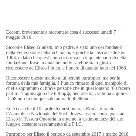
Eccomi brevemente a raccontare cosa è successo lunedì 7
maggio 2018.
Siccome Eliseo Guidetti, mio padre, è stato uno dei fondatori
della Federazione Italiana Cuochi, e
poiché
la cosa accadde nel
1968, e
dato che
quest’anno ricorreva il cinquantenario di detta
fondazione, forse in qualche modo sarebbe stato giusto
riconoscere ad Eliseo l’onere e l’onere di quanto fatto nel 1968.
Riconoscere questo merito
a lui perché purtroppo, ma per la
fortuna della mia famiglia, è l’unico rimasto di quel manipolo di
chef e soprattutto di brave persone che in quel lontano ’68 fecero
partire l’ingranaggio che tutt’oggi, ben oleato, continua a girare.
Il ’68 non fu dunque solo anno di ribellione….
Ed è così che il 10 aprile di quest’anno, a Roma, durante
l’Assemblea Nazionale dei Soci, doveva essere consegnata ad
Eliseo la Tessera Onoraria in argento, a testimonianza del suo
lungo e costante tesseramento alla F.I.C.
Purtroppo per Eliseo il periodo da settembre 2017 a marzo 2018