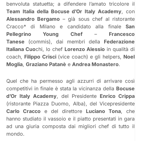
benvoluta statuetta; a difendere l’amato tricolore il
Team Italia della Bocuse d’Or Italy Academy
, con
Alessandro Bergamo
– già sous chef al ristorante
Cracco* di Milano e candidato alla finale
San
Pellegrino Young Chef
–
Francesco
Tanese
(commis), dai membri della
Federazione
Italiana Cuo
chi, lo chef
Lorenzo Alessio
in qualità di
coach,
Filippo Crisci
(vice coach) e gli helpers,
Noel
Moglia
,
Graziano Patanè
e
Andrea Monastero
.
Quel che ha permesso agli azzurri di arrivare così
competitivi in finale è stata la vicinanza della
Bocuse
d’Or Italy Academy
, del Presidente
Enrico Crippa
(ristorante Piazza Duomo, Alba), del Vicepresidente
Carlo Cracco
e del direttore
Luciano Tona
, che
hanno studiato il vassoio e il piatto presentati in gara
ad una giuria composta dai migliori chef di tutto il
mondo.