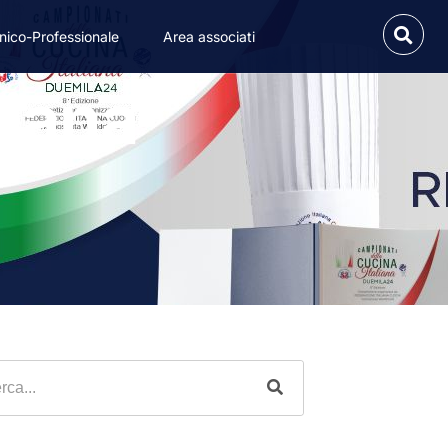
nico-Professionale
Area associati
liana