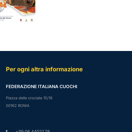
Per ogni altra informazione
FEDERAZIONE ITALIANA CUOCHI
Piazza delle crociate 15/16
00162 ROMA
+39.06.4402178