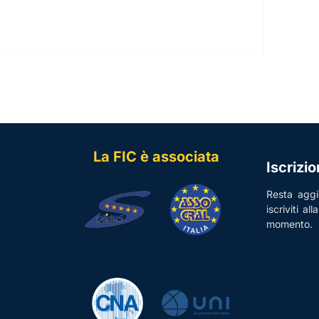
La FIC è associata
Iscrizi
Resta aggio
iscriviti al
momento.