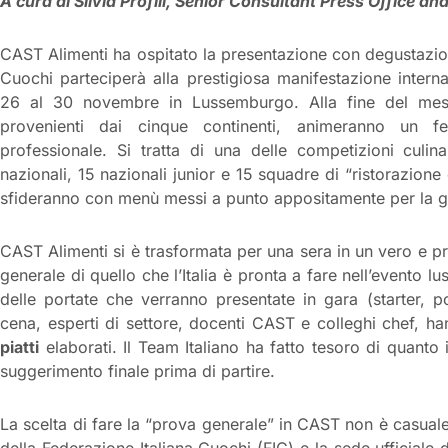
A cura di Silvia Profili, Senior Consultant Press Office a
CAST Alimenti ha ospitato la presentazione con degustazione
Cuochi parteciperà alla prestigiosa manifestazione intern
26 al 30 novembre in Lussemburgo. Alla fine del mese,
provenienti dai cinque continenti, animeranno un fes
professionale. Si tratta di una delle competizioni culi
nazionali, 15 nazionali junior e 15 squadre di “ristorazione c
sfideranno con menù messi a punto appositamente per la g
CAST Alimenti si è trasformata per una sera in un vero e p
generale di quello che l’Italia è pronta a fare nell’evento
delle portate che verranno presentate in gara (starter, po
cena, esperti di settore, docenti CAST e colleghi chef, h
piatti
elaborati. Il Team Italiano ha fatto tesoro di quanto
suggerimento finale prima di partire.
La scelta di fare la “prova generale” in CAST non è casuale
della Federazione Italiana Cuochi (FIC) e la sede ufficiale 