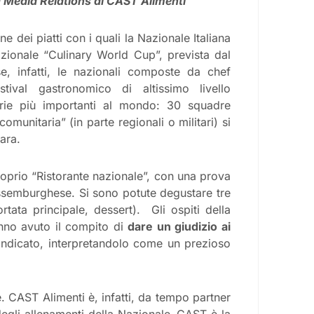
nd Media Relations di CAST Alimenti
 dei piatti con i quali la Nazionale Italiana
azionale “Culinary World Cup”, prevista dal
 infatti, le nazionali composte da chef
tival gastronomico di altissimo livello
narie più importanti al mondo: 30 squadre
omunitaria” (in parte regionali o militari) si
ara.
roprio “Ristorante nazionale”, con una prova
 lussemburghese. Si sono potute degustare tre
rtata principale, dessert). Gli ospiti della
anno avuto il compito di
dare un giudizio ai
 indicato, interpretandolo come un prezioso
. CAST Alimenti è, infatti, da tempo partner
degli allenamenti della Nazionale
.
CAST è la