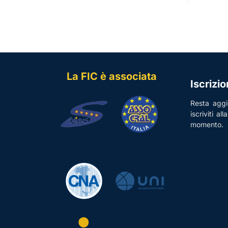
La FIC è associata
Iscrizi
Resta aggio
iscriviti al
momento.