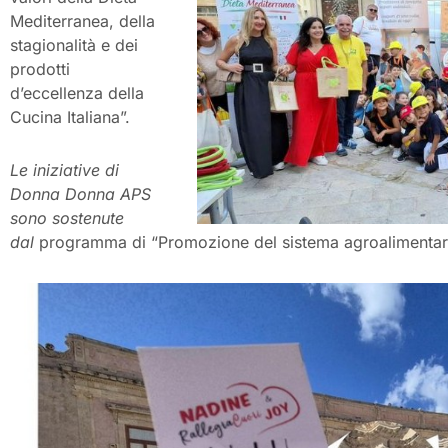
Mediterranea, della
stagionalità e dei
prodotti
d’eccellenza della
Cucina Italiana”.
Le iniziative di
Donna Donna APS
sono sostenute
dal
programma di “Promozione del sistema agroalimentare