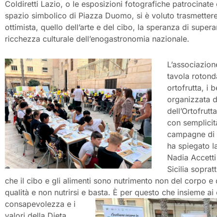
Coldiretti Lazio, o le esposizioni fotografiche patrocinate
spazio simbolico di Piazza Duomo, si è voluto trasmettere
ottimista, quello dell’arte e del cibo, la speranza di supera
ricchezza culturale dell’enogastronomia nazionale.
L’associazion
tavola rotonda
ortofrutta, i 
organizzata d
dell’Ortofrut
con semplicità
campagne di s
ha spiegato 
Nadia Accetti 
Sicilia soprat
che il cibo e gli alimenti sono nutrimento non del corpo e 
qualità e non nutrirsi e basta.
È per questo che insieme ai
consapevolezza e i
valori della Dieta