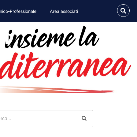
nico-Professionale
Area associati
i