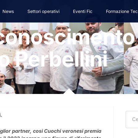
News
Settori operativi
Eventi Fic
Formazione Tec
conoscimento 
o Perbellini
.
iglior partner, così Cuochi veronesi premia