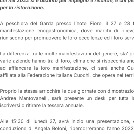
chi nel 2022 si è distinto per impegno e risultati, e chi p
per la ristorazione.
A peschiera del Garda presso l’hotel Fiore, il 27 e 28 
manifestazione enogastronomica, dove marchi di rilie
riuniscono per promuovere le loro eccellenze ed i loro servi
La differenza tra le molte manifestazioni del genere, sta’ pr
varie aziende hanno tra di loro, clima che si rispecchia anc
ad affiancare la loro manifestazione, ci sarà anche Cuo
affiliata alla Federazione Italiana Cuochi, che opera nel terr
Proprio la stessa arricchirà le due giornate con dimostrazi
Andrea Mantovanelli, sarà presente un desk per tutta l
iscriversi o ritirare la tessera annuale.
Alle 15:30 di lunedì 27, avrà inizio una presentazione
conduzione di Angela Boloni, ripercorreranno l’anno 2022 