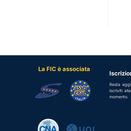
La FIC è associata
Iscrizi
Resta aggio
iscriviti al
momento.