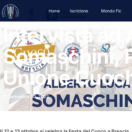
Home
Iscrizione
Mondo Fic
Intervista ad
Somaschini, 
Unione Cuoch
Settembre 30, 2022
Il 12 e 13 ottobre si celebra la Festa del Cuoco a Bresci