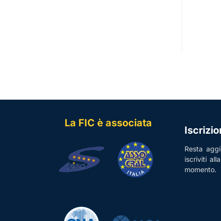
La FIC è associata
Iscrizi
Resta aggio
iscriviti al
momento.