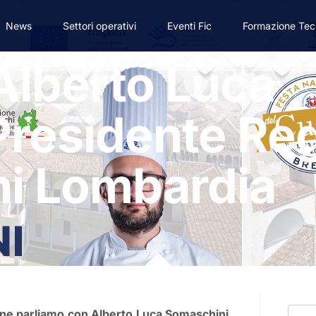
News
Settori operativi
Eventi Fic
Formazione Tec
 Alberto Luca
Presidente Re
i Lombardia
a, ne parliamo con Alberto Luca Somaschini,