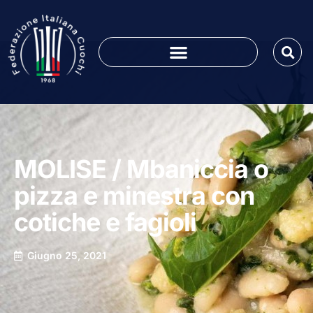
MOLISE / Mbaniccia o
pizza e minestra con
cotiche e fagioli
Giugno 25, 2021