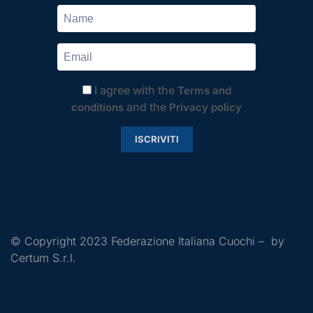
I agree with the
Terms and
and the
conditions
Privacy policy
ISCRIVITI
© Copyright 2023 Federazione Italiana Cuochi – by
Certum S.r.l.