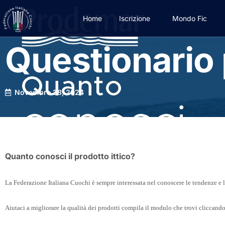
Home
Iscrizione
Mondo Fic
Questionario 
Novembre 28, 2024
Quanto conosci il prodotto ittico?
La Federazione Italiana Cuochi è sempre interessata nel conoscere le tendenze e le
Aiutaci a migliorare la qualità dei prodotti compila il modulo che trovi cliccando