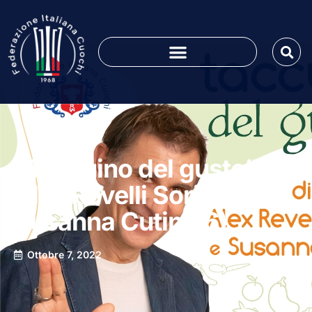
“Taccuino del gusto” di
Alex Revelli Sorini e
Susanna Cutini (6)
Ottobre 7, 2022