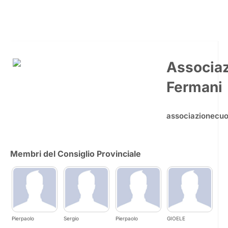
Associa
Fermani
associazionecu
Membri del Consiglio Provinciale
Pierpaolo
Sergio
Pierpaolo
GIOELE