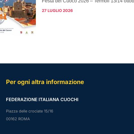
Festa del Cuoco 2026 – Termoli 13/14 otto
27 LUGLIO 2026
Per ogni altra informazione
FEDERAZIONE ITALIANA CUOCHI
Piazza delle crociate 15/16
00162 ROMA