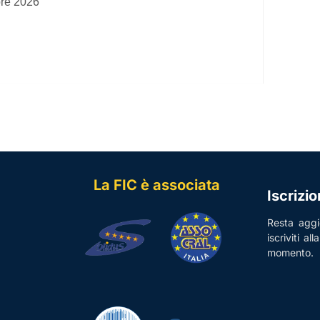
bre 2026
La FIC è associata
Iscrizi
Resta aggio
iscriviti al
momento.