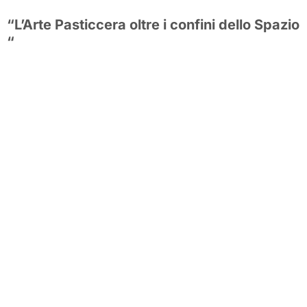
“L’Arte Pasticcera oltre i confini dello Spazio
“
SICILIA
16 AGOSTO 2022
17:13
Celebrazione dell’Arte Pasticcera che supera i confini dello
spazio con l’intervento dei campioni del Mondo di
Pasticceria e dell’ astronauta Luca Parmitano, primo italiano
ad effettuare un ‘ attività extraveicolare. Sarà l’ occasione
per vivere e omaggiare l’ arte pasticcera con delle
performance di alta pasticceria dedicate ed ispirate alla
Luna, in onore dell’Astronauta. L’incontro