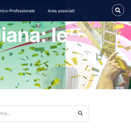
nico-Professionale
Area associati
iana: le