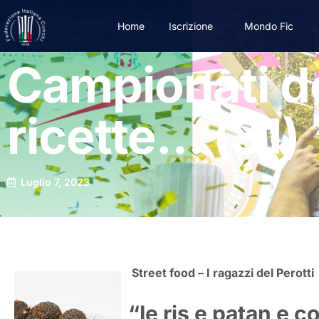
Home
Iscrizione
Mondo Fic
Campionati del
ricette… (31)
Luglio 7, 2023
Street food – I ragazzi del Perotti
“Ie ris e patan e c