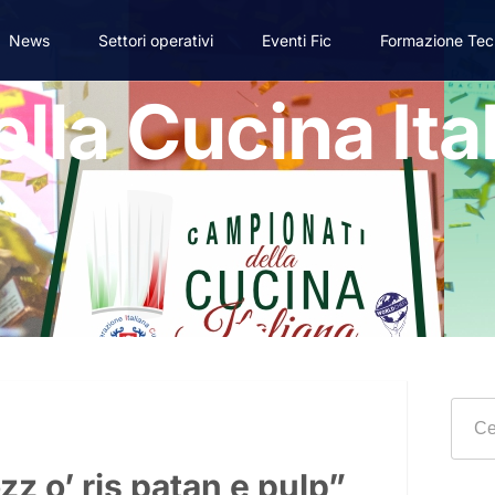
News
Settori operativi
Eventi Fic
Formazione Tec
la Cucina Ital
ozz o’ ris patan e pulp”