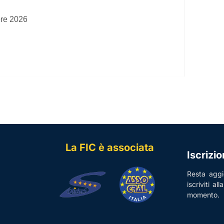
bre 2026
La FIC è associata
Iscrizi
Resta aggio
iscriviti al
momento.