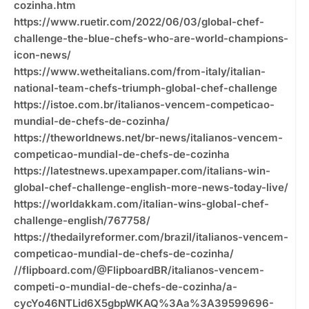
cozinha.htm
https://www.ruetir.com/2022/06/03/global-chef-
challenge-the-blue-chefs-who-are-world-champions-
icon-news/
https://www.wetheitalians.com/from-italy/italian-
national-team-chefs-triumph-global-chef-challenge
https://istoe.com.br/italianos-vencem-competicao-
mundial-de-chefs-de-cozinha/
https://theworldnews.net/br-news/italianos-vencem-
competicao-mundial-de-chefs-de-cozinha
https://latestnews.upexampaper.com/italians-win-
global-chef-challenge-english-more-news-today-live/
https://worldakkam.com/italian-wins-global-chef-
challenge-english/767758/
https://thedailyreformer.com/brazil/italianos-vencem-
competicao-mundial-de-chefs-de-cozinha/
//flipboard.com/@FlipboardBR/italianos-vencem-
competi-o-mundial-de-chefs-de-cozinha/a-
cycYo46NTLid6X5gbpWKAQ%3Aa%3A39599696-