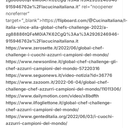
” rel=”noopener
915946762e%2Flacucinaitaliana.it
noreferrer”
target=”_blank”>https:
//flipboard.com/@CucinaItaliana/l-
italia-vince-alla-global-chefs-challenge-2022/a-
zg88886tQFeM0iA7K62CgQ%3Aa%3A2926246946-
915946762e%2Flacucinaitaliana.it
https://www.zerosette.it/2022/06/global-chef-
challenge-i-cuochi-azzurri-campioni-del-mondo/
https://www.newsonline.it/global-chef-challenge-gli-
chef-azzurri-campioni-del-mondo-57220316
https://www.seguonews.it/video-notizia?id=36776
https://www.zazoom.it/2022-06-04/global-chef-
challenge-chef-azzurri-campioni-del-mondo/11011306/
https://www.dailymotion.com/video/x8bdfth
https://www.ilfogliettone.it/global-chef-challenge-
chef-azzurri-campioni-del-mondo/
https://www.genteditalia.org/2022/06/03/i-cuochi-
azzurri-campioni-del-mondo/