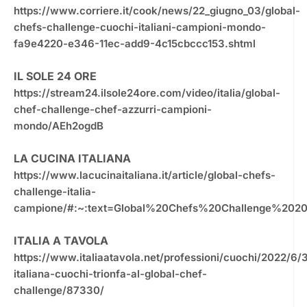
https://www.corriere.it/cook/news/22_giugno_03/global-
chefs-challenge-cuochi-italiani-campioni-mondo-
fa9e4220-e346-11ec-add9-4c15cbccc153.shtml
IL SOLE 24 ORE
https://stream24.ilsole24ore.com/video/italia/global-
chef-challenge-chef-azzurri-campioni-
mondo/AEh2ogdB
LA CUCINA ITALIANA
https://www.lacucinaitaliana.it/article/global-chefs-
challenge-italia-
campione/#:~:text=Global%20Chefs%20Challenge%20
ITALIA A TAVOLA
https://www.italiaatavola.net/professioni/cuochi/2022/6/
italiana-cuochi-trionfa-al-global-chef-
challenge/87330/