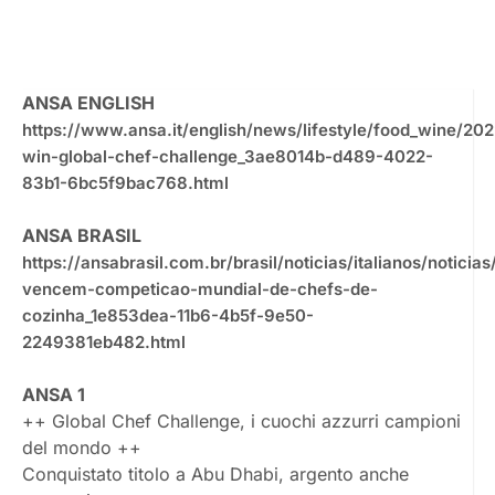
ANSA ENGLISH
https://www.ansa.it/english/news/lifestyle/food_wine/202
win-global-chef-challenge_3ae8014b-d489-4022-
83b1-6bc5f9bac768.html
ANSA BRASIL
https://ansabrasil.com.br/brasil/noticias/italianos/noticia
vencem-competicao-mundial-de-chefs-de-
cozinha_1e853dea-11b6-4b5f-9e50-
2249381eb482.html
ANSA 1
++ Global Chef Challenge, i cuochi azzurri campioni
del mondo ++
Conquistato titolo a Abu Dhabi, argento anche