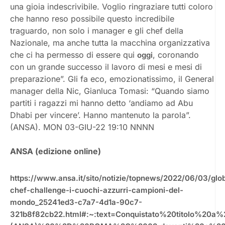
una gioia indescrivibile. Voglio ringraziare tutti coloro
che hanno reso possibile questo incredibile
traguardo, non solo i manager e gli chef della
Nazionale, ma anche tutta la macchina organizzativa
che ci ha permesso di essere qui
, coronando
oggi
con un grande successo il lavoro di mesi e mesi di
preparazione”. Gli fa eco, emozionatissimo, il General
manager della Nic, Gianluca Tomasi: “Quando siamo
partiti i ragazzi mi hanno detto ‘andiamo ad Abu
Dhabi per vincere’. Hanno mantenuto la parola”.
(ANSA). MON 03-GIU-22 19:10 NNNN
ANSA (edizione online)
https://www.ansa.it/sito/notizie/topnews/2022/06/03/glo
chef-challenge-i-cuochi-azzurri-campioni-del-
mondo_25241ed3-c7a7-4d1a-90c7-
321b8f82cb22.html#:~:text=Conquistato%20titolo%20a