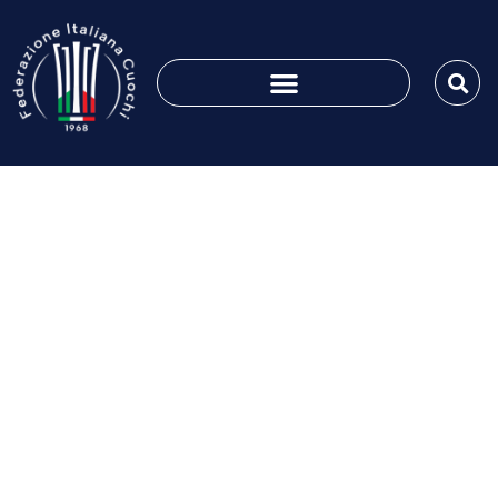
Global Chef Challenge, i
cuochi azzurri campioni
del mondo – rassegna
stampa
Giugno 6, 2022