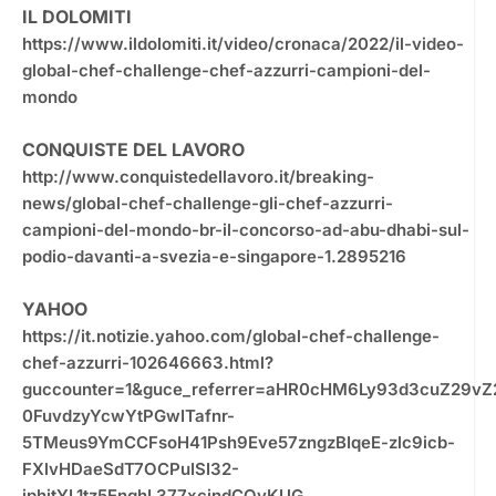
IL DOLOMITI
https://www.ildolomiti.it/video/cronaca/2022/il-video-
global-chef-challenge-chef-azzurri-campioni-del-
mondo
CONQUISTE DEL LAVORO
http://www.conquistedellavoro.it/breaking-
news/global-chef-challenge-gli-chef-azzurri-
campioni-del-mondo-br-il-concorso-ad-abu-dhabi-sul-
podio-davanti-a-svezia-e-singapore-1.2895216
YAHOO
https://it.notizie.yahoo.com/global-chef-challenge-
chef-azzurri-102646663.html?
guccounter=1&guce_referrer=aHR0cHM6Ly93d3cuZ29
0FuvdzyYcwYtPGwITafnr-
5TMeus9YmCCFsoH41Psh9Eve57zngzBIqeE-zlc9icb-
FXlvHDaeSdT7OCPuISI32-
iphitYL1tz5EnghL377xcindCOyKUG