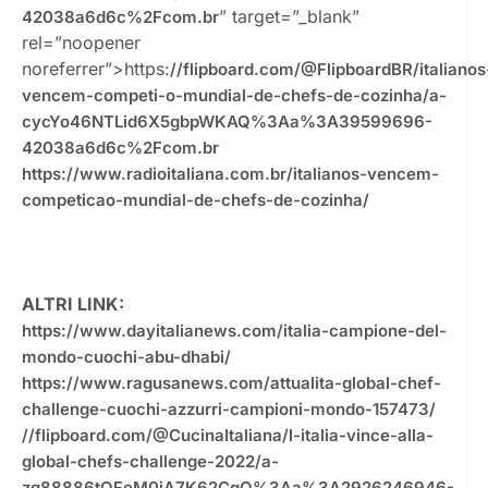
” target=”_blank”
42038a6d6c%2Fcom.br
rel=”noopener
noreferrer”>https:
//flipboard.com/@FlipboardBR/italianos
vencem-competi-o-mundial-de-chefs-de-cozinha/a-
cycYo46NTLid6X5gbpWKAQ%3Aa%3A39599696-
42038a6d6c%2Fcom.br
https://www.radioitaliana.com.br/italianos-vencem-
competicao-mundial-de-chefs-de-cozinha/
ALTRI LINK:
https://www.dayitalianews.com/italia-campione-del-
mondo-cuochi-abu-dhabi/
https://www.ragusanews.com/attualita-global-chef-
challenge-cuochi-azzurri-campioni-mondo-157473/
//flipboard.com/@CucinaItaliana/l-italia-vince-alla-
global-chefs-challenge-2022/a-
zg88886tQFeM0iA7K62CgQ%3Aa%3A2926246946-