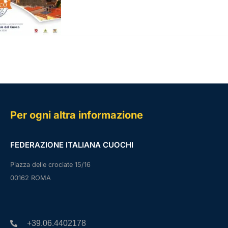
Per ogni altra informazione
FEDERAZIONE ITALIANA CUOCHI
Piazza delle crociate 15/16
00162 ROMA
+39.06.4402178