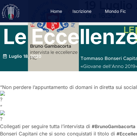
Home
Iscrizione
Mondo Fic
Le Eccellenze
Luglio 18, 2020
“Non perdere l’appuntamento di domani in diretta sui socia
“
Collegati per seguire tutta l’intervista di
#BrunoGambacorta
Bonseri Capitani che si sono conquistati il titolo di
#Eccelle