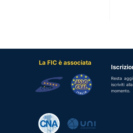
La FIC è associata
Iscrizi
Resta aggio
iscriviti al
momento.