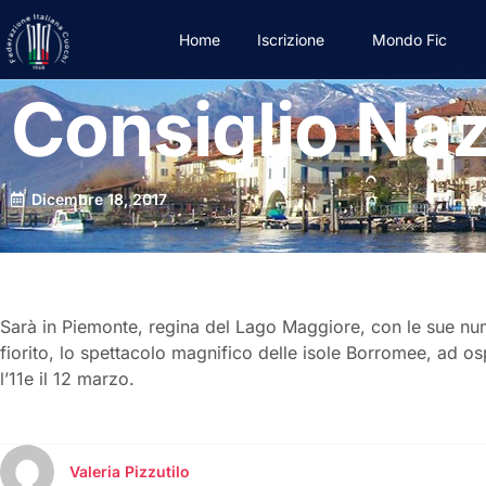
Home
Iscrizione
Mondo Fic
Consiglio Naz
Dicembre 18, 2017
Sarà in Piemonte, regina del Lago Maggiore, con le sue numer
fiorito, lo spettacolo magnifico delle isole Borromee, ad os
l’11e il 12 marzo.
Valeria Pizzutilo