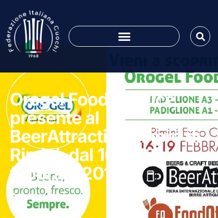
Orogel Food Service
presente al
BeerAttraction | Fiera di
Rimini, dal 16 al 19
febbraio 2019
Febbraio 8, 2019